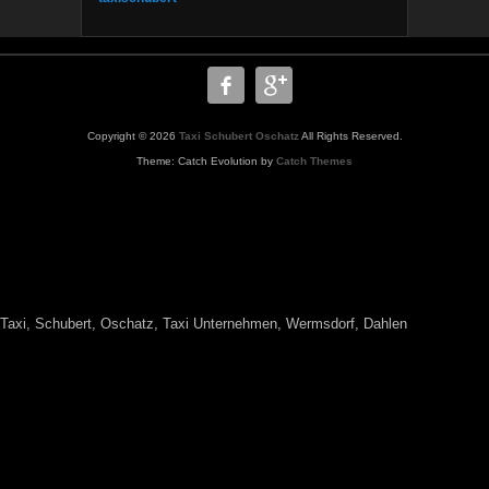
Copyright © 2026
Taxi Schubert Oschatz
All Rights Reserved.
Theme: Catch Evolution by
Catch Themes
WWW.TAXISCHUBERT.de,Taxi
Oschatz,www.taxischubert,Krankenbeförderung, Krankenfahrten,
Chemotherapie, Taxi
Schubert,Oschatz,Taxiunternehmen,Wermsdorf,Dahlen,Strehla,Krankenhaus,K
Flughafentransfer,Dialysefahrten,Krankenkasse, Markt .
Taxi, Schubert, Oschatz, Taxi Unternehmen, Wermsdorf, Dahlen