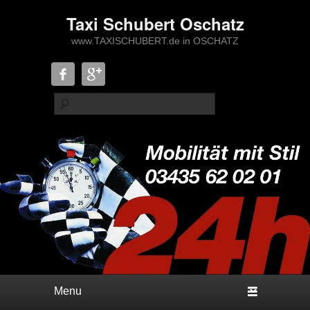
Taxi Schubert Oschatz
www.TAXISCHUBERT.de in OSCHATZ
Suche
Hauptmenü
Weiter zum Hauptinhalt
Weiter zum Sekundärinhalt