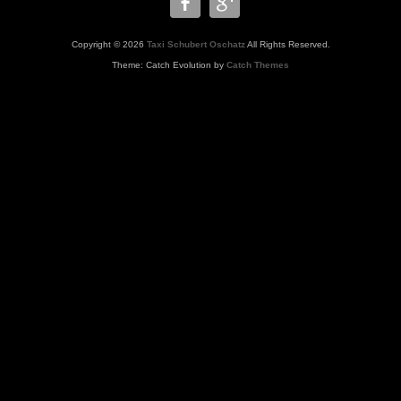
Copyright © 2026
Taxi Schubert Oschatz
All Rights Reserved.
Theme: Catch Evolution by
Catch Themes
WWW.TAXISCHUBERT.de,Taxi
Oschatz,www.taxischubert,Krankenbeförderung, Krankenfahrten,
Chemotherapie, Taxi
Schubert,Oschatz,Taxiunternehmen,Wermsdorf,Dahlen,Strehla,Krankenhaus,K
Flughafentransfer,Dialysefahrten,Krankenkasse, Markt .