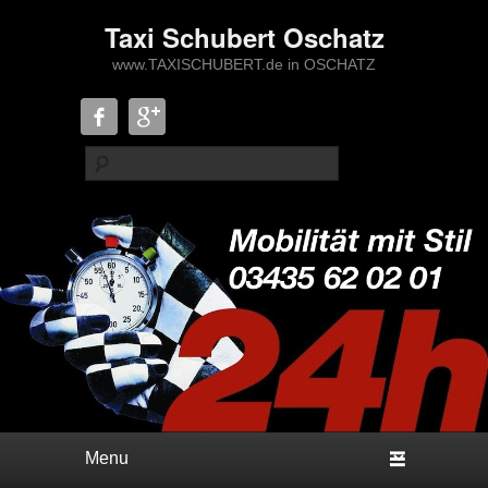
Taxi Schubert Oschatz
www.TAXISCHUBERT.de in OSCHATZ
Suche
Hauptmenü
Weiter zum Hauptinhalt
Weiter zum Sekundärinhalt