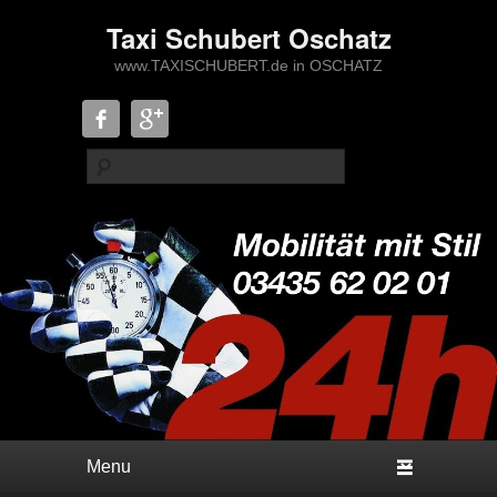
Taxi Schubert Oschatz
www.TAXISCHUBERT.de in OSCHATZ
Suche
Hauptmenü
Weiter zum Hauptinhalt
Weiter zum Sekundärinhalt