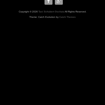
Copyright © 2026
Taxi Schubert Oschatz
All Rights Reserved.
Theme: Catch Evolution by
Catch Themes
WWW.TAXISCHUBERT.de,Taxi
Oschatz,www.taxischubert,Krankenbeförderung, Krankenfahrten,
Chemotherapie, Taxi
Schubert,Oschatz,Taxiunternehmen,Wermsdorf,Dahlen,Strehla,Krankenhaus,K
Flughafentransfer,Dialysefahrten,Krankenkasse, Markt .