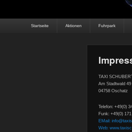
Hauptmenü
Weiter zum Hauptinhalt
Weiter zum Sekundärinhalt
Startseite
Aktionen
Fuhrpark
Impres
TAXI SCHUBER
Am Stadtwald 49
04758 Oschatz
Telefon: +49(0) 3
Funk: +49(0) 171
EMail: info@taxi
Web: www.taxisc