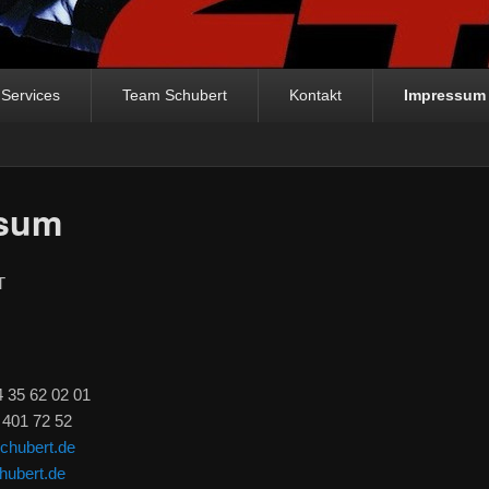
Services
Team Schubert
Kontakt
Impressum
sum
T
4 35 62 02 01
 401 72 52
schubert.de
hubert.de