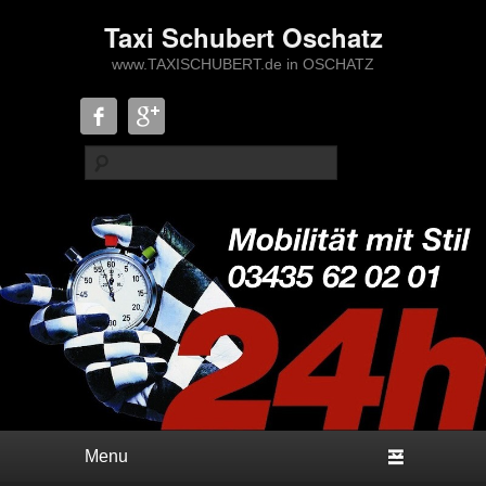
Taxi Schubert Oschatz
www.TAXISCHUBERT.de in OSCHATZ
Suche
Hauptmenü
Weiter zum Hauptinhalt
Weiter zum Sekundärinhalt