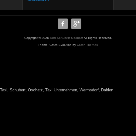
Copyright © 2026
Taxi Schubert Oschatz
All Rights Reserved.
Theme: Catch Evolution by
Catch Themes
WWW.TAXISCHUBERT.de,Taxi
Oschatz,www.taxischubert,Krankenbeförderung, Krankenfahrten,
Chemotherapie, Taxi
Schubert,Oschatz,Taxiunternehmen,Wermsdorf,Dahlen,Strehla,Krankenhaus,K
Flughafentransfer,Dialysefahrten,Krankenkasse, Markt .
Taxi, Schubert, Oschatz, Taxi Unternehmen, Wermsdorf, Dahlen