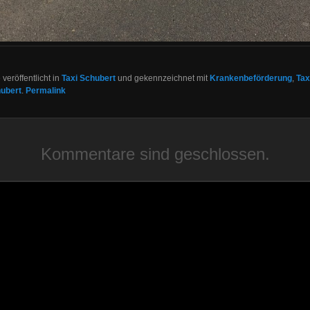
veröffentlicht in
Taxi Schubert
und gekennzeichnet mit
Krankenbeförderung
,
Tax
hubert
.
Permalink
Kommentare sind geschlossen.
xi Oschatz,www.taxischubert,Krankenbeförderung, Krankenfahrt
sdorf,Dahlen,Strehla,Krankenhaus,Kurierfahrten, Flughafentransfe