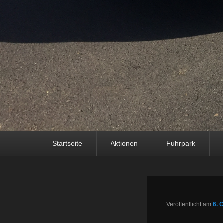
Hauptmenü
Weiter zum Hauptinhalt
Weiter zum Sekundärinhalt
Startseite
Aktionen
Fuhrpark
Veröffentlicht am
6. 