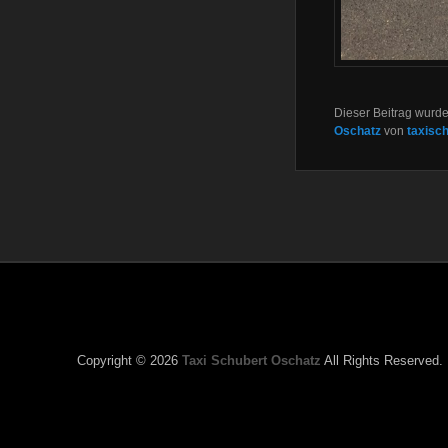
Dieser Beitrag wurde 
Oschatz
von
taxisc
Copyright © 2026
Taxi Schubert Oschatz
All Rights Reserved.
WWW.TAXISCHUBERT.de,Ta
Schubert,Oschatz,Taxiunternehmen,Werm