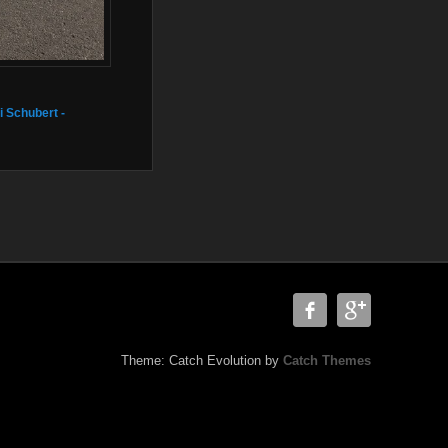
i Schubert -
Theme: Catch Evolution by
Catch Themes
en, Chemotherapie, Taxi
r,Dialysefahrten,Krankenkasse, Markt .