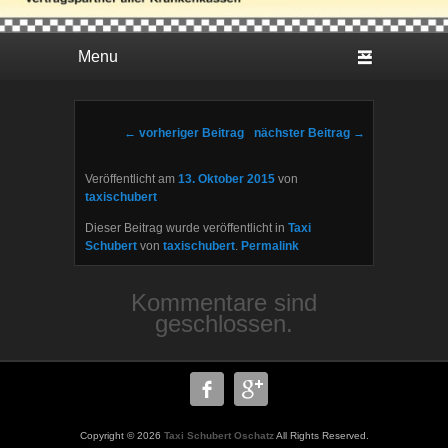
Hauptmenü
Weiter zum Hauptinhalt
Weiter zum Sekundärinhalt
Beitragsnavigation
←
vorheriger Beitrag
nächster Beitrag
→
Veröffentlicht am
13. Oktober 2015
von
taxischubert
Dieser Beitrag wurde veröffentlicht in
Taxi
Schubert
von
taxischubert
.
Permalink
Kommentare sind
geschlossen.
Copyright © 2026
Taxi Schubert Oschatz
All Rights Reserved.